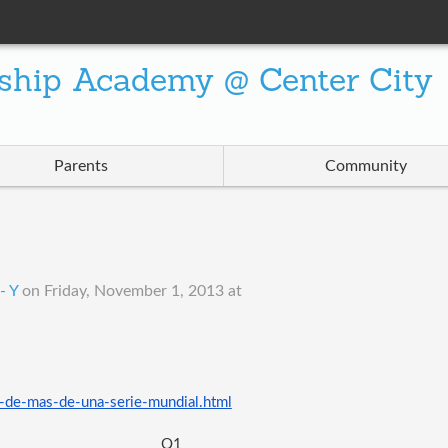
ship Academy @ Center City
Parents
Community
- Y
on
Friday, November 1, 2013 at
i-de-mas-de-una-serie-mundial.html
       Q1