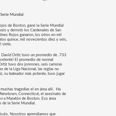
 Serie Mundial
Rojos de Boston, ganó la Serie Mundial 
eis y derrotó los Cardenales de San 
ines Rojos ganaron, los otros en mil 
os quince, mil novecientos diez y seis, 
 siete.
. David Ortiz tuvo un promedio de .733 
xcelente! El promedio de normal 
rtiz tuvo dos jonrones, seis carreras 
 de la Liga Nacional, las reglas no 
z, su bateador más potente, tuvo jugar 
chas tragedias el en área allí.  Ha 
Newtown, Connecticut, el asesinato de 
ón a Maratón de Boston. Eso área 
o de la Serie Mundial.
Nosotros aprendíamos nueva vocabulario de este artículo. Nosotros aprendíamos que 