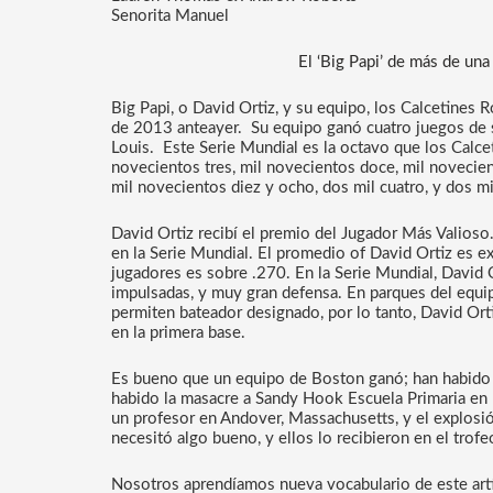
Senorita Manuel
El ‘Big Papi’ de más de una
Big Papi, o David Ortiz, y su equipo, los Calcetines 
de 2013 anteayer.  Su equipo ganó cuatro juegos de s
Louis.  Este Serie Mundial es la octavo que los Calcet
novecientos tres, mil novecientos doce, mil novecient
mil novecientos diez y ocho, dos mil cuatro, y dos mil
David Ortiz recibí el premio del Jugador Más Valioso
en la Serie Mundial. El promedio of David Ortiz es e
jugadores es sobre .270. En la Serie Mundial, David O
impulsadas, y muy gran defensa. En parques del equipo
permiten bateador designado, por lo tanto, David Orti
en la primera base.
Es bueno que un equipo de Boston ganó; han habido mu
habido la masacre a Sandy Hook Escuela Primaria en 
un profesor en Andover, Massachusetts, y el explosi
necesitó algo bueno, y ellos lo recibieron en el trofe