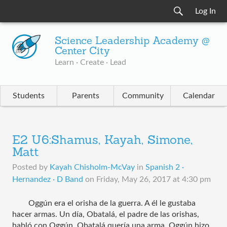
Log In
Science Leadership Academy @
Center City
Learn · Create · Lead
Students
Parents
Community
Calendar
E2 U6:Shamus, Kayah, Simone,
Matt
Posted by
Kayah Chisholm-McVay
in
Spanish 2 ·
Hernandez · D Band
on
Friday, May 26, 2017 at 4:30 pm
Oggún era el orisha de la guerra. A él le gustaba 
hacer armas. Un día, Obatalá, el padre de las orishas, 
habló con Oggún. Obatalá quería una arma. Oggún hizo 