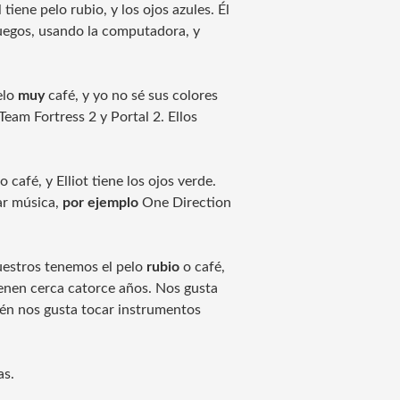
 tiene pelo rubio, y los ojos azules. Él
juegos, usando la computadora, y
elo
muy
café, y yo no sé sus colores
Team Fortress 2 y Portal 2. Ellos
 café, y Elliot tiene los ojos verde.
ar música,
por ejemplo
One Direction
uestros tenemos el pelo
rubio
o café,
enen cerca catorce años. Nos gusta
én nos gusta tocar instrumentos
as.