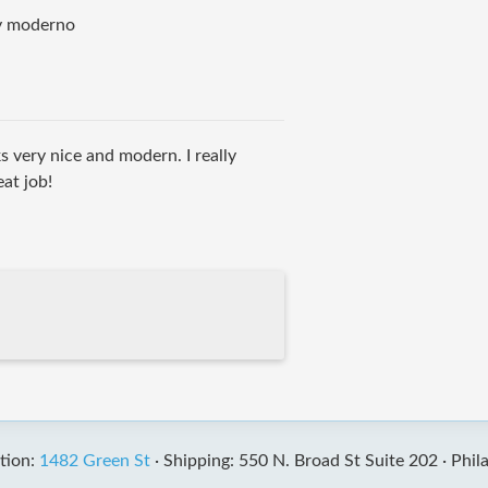
y moderno
ks very nice and modern. I really
at job!
tion:
1482 Green St
·
Shipping: 550 N. Broad St Suite 202 ·
Phil