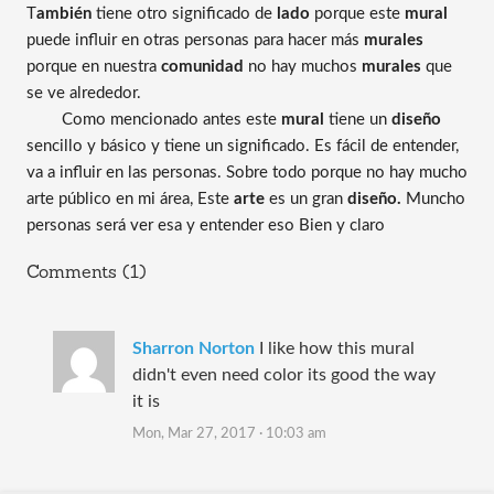
T
ambién
 tiene otro significado de 
lado
 porque este 
mural
puede influir en otras personas para hacer más 
murales
porque en nuestra 
comunidad
 no hay muchos 
murales 
que 
se ve alrededor.
Como mencionado antes este 
mural
 tiene un 
diseño 
sencillo y básico y tiene un significado. Es fácil de entender, 
va a influir en las personas. Sobre todo porque no hay mucho 
arte público en mi área, Este 
arte 
es un gran 
diseño.
 Muncho 
personas será ver esa y entender eso Bien y claro
Comments (1)
Sharron Norton
I like how this mural
didn't even need color its good the way
it is
Mon, Mar 27, 2017 · 10:03 am