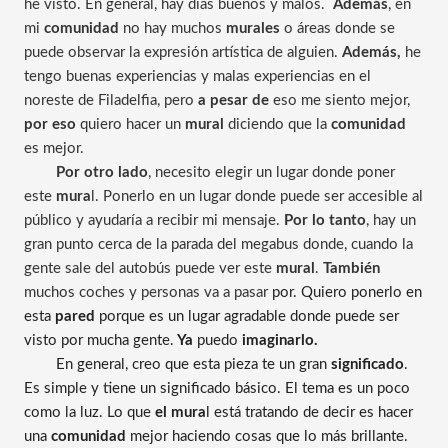
he visto. En general, hay días buenos y malos.  
Además
, en 
mi 
comunidad 
no hay muchos 
murales
 o áreas donde se 
puede observar la expresión artística de alguien. 
Además,
 he 
tengo buenas experiencias y malas experiencias en el 
noreste de Filadelfia, pero 
a pesar de 
eso me siento mejor, 
por eso
 quiero hacer un 
mural 
diciendo que la 
comunidad
es mejor.
Por otro lado
, necesito elegir un lugar donde poner 
este 
mura
l. Ponerlo en un lugar donde puede ser accesible al 
público y ayudaría a recibir mi mensaje. 
Por lo tanto
, hay un 
gran punto cerca de la parada del megabus donde, cuando la 
gente sale del autobús puede ver este 
mural
. 
También
muchos coches y personas va a pasar 
por. Quiero ponerlo en 
esta 
pared 
porque es un lugar agradable donde puede ser 
visto por mucha gente.
 Ya 
puedo 
imaginarlo.
En general, creo que esta pieza te un gran 
significado
. 
Es simple y tiene un significado básico. El tema es un poco 
como la luz. Lo que 
el mura
l está tratando de decir es hacer 
una 
comunidad 
mejor haciendo cosas que lo más brillante. 