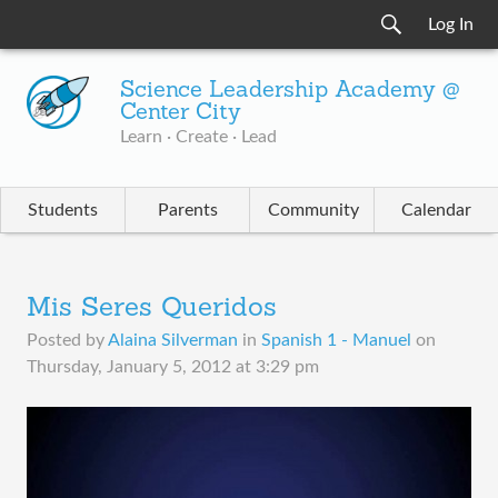
Log In
Science Leadership Academy @
Center City
Learn · Create · Lead
Students
Parents
Community
Calendar
Mis Seres Queridos
Posted by
Alaina Silverman
in
Spanish 1 - Manuel
on
Thursday, January 5, 2012 at 3:29 pm