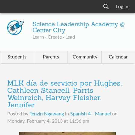
Log In
Science Leadership Academy @
Center City
Learn · Create · Lead
Students
Parents
Community
Calendar
MLK día de servicio por Hughes,
Cathleen Stancell, Parris
Weinreich, Harvey Fleisher,
Jennifer
Posted by
Tenzin Ngawang
in
Spanish 4 - Manuel
on
Monday, February 4, 2013 at 11:36 pm