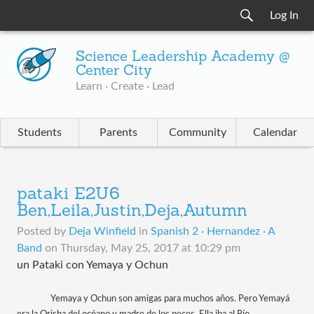
Log In
Science Leadership Academy @
Center City
Learn · Create · Lead
Students
Parents
Community
Calendar
pataki E2U6
Ben,Leila,Justin,Deja,Autumn
Posted by
Deja Winfield
in
Spanish 2 · Hernandez · A
Band
on
Thursday, May 25, 2017 at 10:29 pm
un Pataki con Yemaya y Ochun
Yemaya y Ochun son amigas para muchos años. Pero Yemayá 