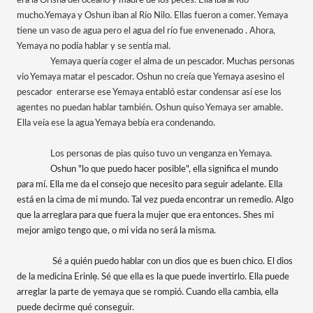
era la Orisha del océano y madre de los peces. Ella iba al Río 
mucho.Yemaya y Oshun iban al Río Nilo. Ellas fueron a comer. Yemaya 
tiene un vaso de agua pero el agua del río fue envenenado . Ahora, 
Yemaya no podía hablar y se sentía mal. 
Yemaya quería coger el alma de un pescador. Muchas personas 
vio Yemaya matar el pescador. Oshun no creía que Yemaya asesino el 
pescador  enterarse ese Yemaya entabló estar condensar así ese los 
agentes no puedan hablar también. Oshun quiso Yemaya ser amable. 
Ella veía ese la agua Yemaya bebía era condenando. 
Los personas de pias quiso tuvo un venganza en Yemaya. 
Oshun "lo que puedo hacer posible", ella significa el mundo 
para mí. Ella me da el consejo que necesito para seguir adelante. Ella 
está en la cima de mi mundo. Tal vez pueda encontrar un remedio. Algo 
que la arreglara para que fuera la mujer que era entonces. Shes mi 
mejor amigo tengo que, o mi vida no será la misma.
 Sé a quién puedo hablar con un dios que es buen chico. El dios 
de la medicina Erinlẹ. Sé que ella es la que puede invertirlo. Ella puede 
arreglar la parte de yemaya que se rompió. Cuando ella cambia, ella 
puede decirme qué conseguir.