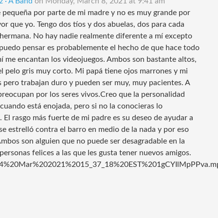
z · A Band
on
Monday, March 8, 2021 at 9:41 am
e pequeña por parte de mi madre y no es muy grande por
r que yo. Tengo dos tíos y dos abuelas, dos para cada
i hermana. No hay nadie realmente diferente a mí excepto
ue puedo pensar es probablemente el hecho de que hace todo
mí me encantan los videojuegos. Ambos son bastante altos,
el pelo gris muy corto. Mi papá tiene ojos marrones y mi
s pero trabajan duro y pueden ser muy, muy pacientes. A
e preocupan por los seres vivos.Creo que la personalidad
cuando está enojada, pero si no la conocieras lo
. El rasgo más fuerte de mi padre es su deseo de ayudar a
e estrelló contra el barro en medio de la nada y por eso
mbos son alguien que no puede ser desagradable en la
personas felices a las que les gusta tener nuevos amigos.
004%20Mar%202021%2015_37_18%20EST%201gCYIlMpPPva.m