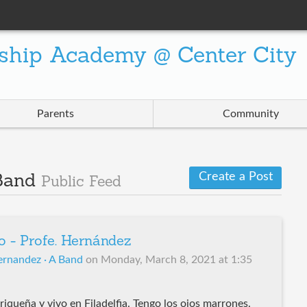
ship Academy @ Center City
Parents
Community
Create a Post
 Band
Public Feed
o - Profe. Hernández
ernandez · A Band
on
Monday, March 8, 2021 at 1:35
queña y vivo en Filadelfia. Tengo los ojos marrones.