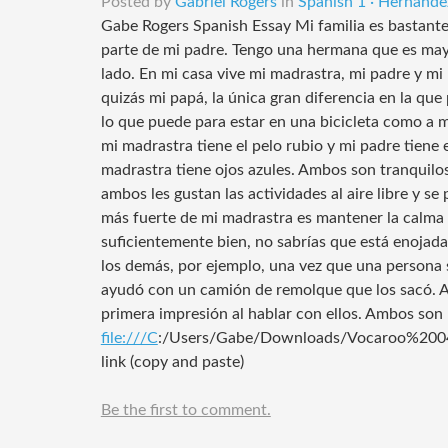
Posted by
Gabriel Rogers
in
Spanish 1 · Hernande
Gabe Rogers Spanish Essay Mi familia es bastant
parte de mi padre. Tengo una hermana que es mayo
lado. En mi casa vive mi madrastra, mi padre y m
quizás mi papá, la única gran diferencia en la q
lo que puede para estar en una bicicleta como a 
mi madrastra tiene el pelo rubio y mi padre tiene 
madrastra tiene ojos azules. Ambos son tranquilo
ambos les gustan las actividades al aire libre y s
más fuerte de mi madrastra es mantener la calma 
suficientemente bien, no sabrías que está enojada
los demás, por ejemplo, una vez que una persona s
ayudó con un camión de remolque que los sacó. A
primera impresión al hablar con ellos. Ambos son 
file:///C
:/Users/Gabe/Downloads/Vocaroo%2
link (copy and paste)
Be the first to comment.