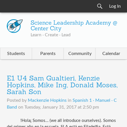
Log In
Science Leadership Academy @
Center City
Learn · Create · Lead
Students
Parents
Community
Calendar
E1 U4 Sam Gualtieri, Kenzie
Hopkins, Mike Ing, Donald Moses,
Sarah Son
Posted by
Mackenzie Hopkins
in
Spanish 1 · Manuel · C
Band
on
Tuesday, January 31, 2017 at 2:50 pm
!Hola¡ Somos… (we all introduce ourselves). Somos 
del primer año en la escuela. SLA está en Filadelfia. Está 