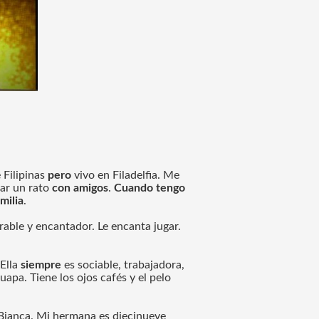
 Filipinas
 pero
 vivo en Filadelfia. Me 
sar un rato
 con amigos
. 
Cuando tengo 
milia
.
rable y encantador. Le encanta jugar. 
Ella 
siempre 
es sociable, trabajadora,
guapa. Tiene los ojos cafés y el pelo 
Bianca. Mi hermana es diecinueve 