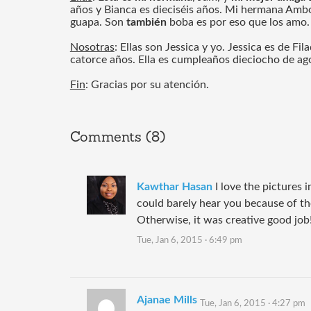
años y Bianca es dieciséis años. Mi hermana Amb
guapa. Son 
también
 boba es por eso que los amo.
Nosotras
: Ellas son Jessica y yo. Jessica es de Fila
catorce años. Ella es cumpleaños dieciocho de ago
Fin
: Gracias por su atención.
Comments (8)
Kawthar Hasan
I love the pictures 
could barely hear you because of th
Otherwise, it was creative good job
Tue, Jan 6, 2015 · 6:49 pm
Ajanae Mills
Tue, Jan 6, 2015 · 4:27 pm