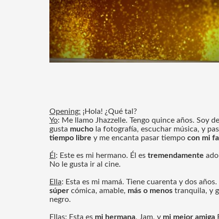
Opening:
 ¡Hola! ¿Qué tal?
Yo
: Me llamo Jhazzelle. Tengo quince años. Soy de
gusta 
mucho 
la fotografía, escuchar música, y pa
tiempo libre
 y me encanta pasar tiempo
 con mi fa
Él
: Este es mi hermano. Él es 
tremendamente
 ado
No le gusta ir al cine. 
Ella
: Esta es mi mamá. Tiene cuarenta y dos años. 
súper
 cómica, amable, 
más o menos
 tranquila, y 
negro.
Ellas
: Esta es 
mi hermana
, Jam, y 
mi mejor amiga
 