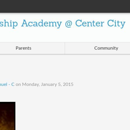
ship Academy @ Center City
Parents
Community
uel - C
on
Monday, January 5, 2015