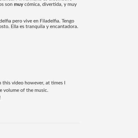
os son 
muy
 cómica, divertida, y muy 
 
delfia pero vive en Filadelfia. Tengo 
sto. Ella es tranquila y encantadora. 
in this video however, at times I
e volume of the music.
!