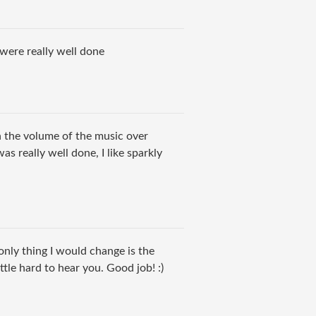
 were really well done
h the volume of the music over
s really well done, I like sparkly
e only thing I would change is the
tle hard to hear you. Good job! :)