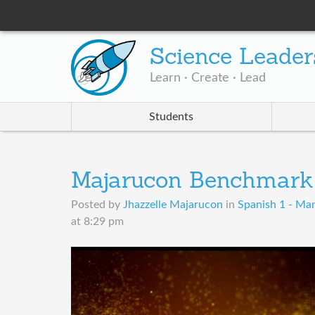
Science Leader
Learn · Create · Lead
Students
Majarucon Benchmark
Posted by
Jhazzelle Majarucon
in
Spanish 1 - Man
at 8:29 pm