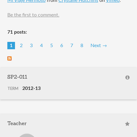
Mi Viaje Hermoso
from
Crystalle Hutchins
on
Vimeo
.
Be the first to comment.
71 posts:
1
2
3
4
5
6
7
8
Next →
SP2-011
2012-13
TERM
Teacher