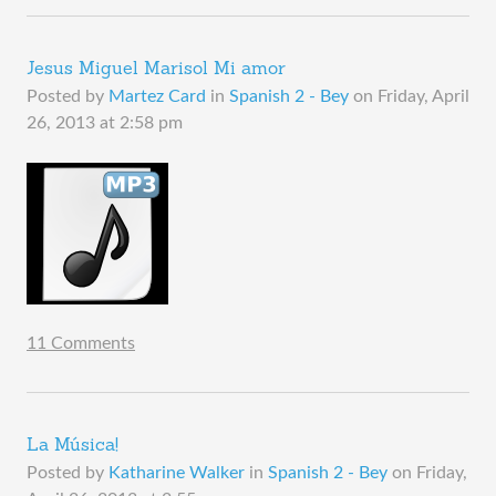
Jesus Miguel Marisol Mi amor
Posted by
Martez Card
in
Spanish 2 - Bey
on
Friday, April
26, 2013 at 2:58 pm
11 Comments
La Música!
Posted by
Katharine Walker
in
Spanish 2 - Bey
on
Friday,