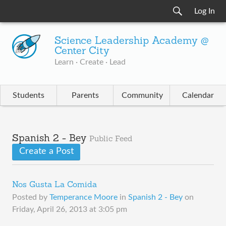
Log In
Science Leadership Academy @
Center City
Learn · Create · Lead
Students
Parents
Community
Calendar
Spanish 2 - Bey
Public Feed
Create a Post
Nos Gusta La Comida
Posted by
Temperance Moore
in
Spanish 2 - Bey
on
Friday, April 26, 2013 at 3:05 pm