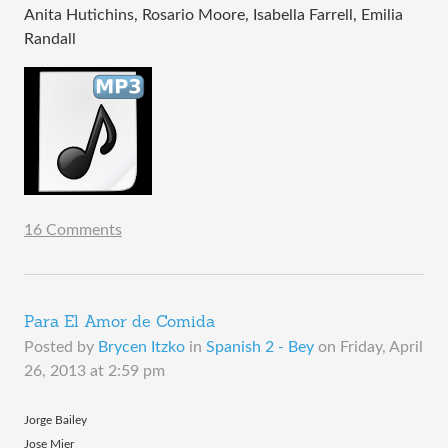
Anita Hutichins, Rosario Moore, Isabella Farrell, Emilia
Randall
16 Comments
Para El Amor de Comida
Posted by
Brycen Itzko
in
Spanish 2 - Bey
on
Friday, April
26, 2013 at 2:59 pm
Jorge Bailey
Jose Mier