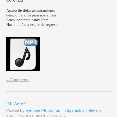
Coro (2x)
Acabo de dejar asesoramiento
tiempo para mí para irse a casa
Estoy contento estoy libre
Hasta mañana estaré de regreso
4 Comments
"Mi Amor"
Posted by
Symone Mc Collum
in
Spanish 2 - Bey
on
Friday, April 26, 2013 at 1:01 pm