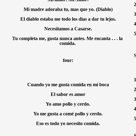
2
Mi madre adoraba tu, mas que yo. (Diablo)
3
El diablo estaba me todo los dias a dar tu lejos.
4
Necesitamos a Casarse.
5
Tu completa me, gusta nunca antes. Me encanta . . . la 
comida. 
S
four:
1
Cuando yo me gusta comida en mi boca
2
El sabor es amor
3
Yo amo pollo y cerdo.
4
Yo me gusta a comé pollo y cerdo.
5
Eso es todo yo necesito comida.
S