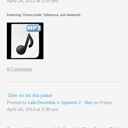
April 26, 2013 at 2:55 pm
​Featuring: Timmy,Katie, Tyikenyua, and Aateeyah
8 Comments
​ Este es mi dia pasar
Posted by
Lala Doumbia
in
Spanish 2 - Bey
on
Friday,
April 26, 2013 at 2:30 pm