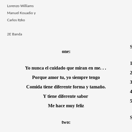
Lorenzo Williams
Manuel Kouadio y
Carlos Itzko
2E Banda
S
one:
1
Yo nunca el cuidado que miran en me. . . 
2
Porque amor tu, yo siempre tengo
3
Comida tiene diferente forma y tamaño.
4
Y tiene diferente sabor 
5
Me hace muy feliz
S
two: