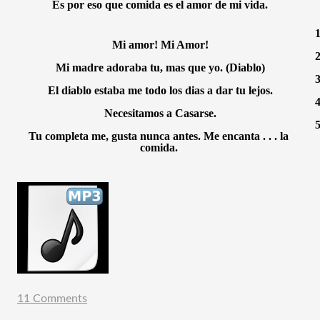
Es por eso que comida es el amor de mi vida.
1
Mi amor! Mi Amor!
2
Mi madre adoraba tu, mas que yo. (Diablo)
3
El diablo estaba me todo los dias a dar tu lejos.
4
Necesitamos a Casarse.
5
Tu completa me, gusta nunca antes. Me encanta . . . la 
comida. 
11 Comments