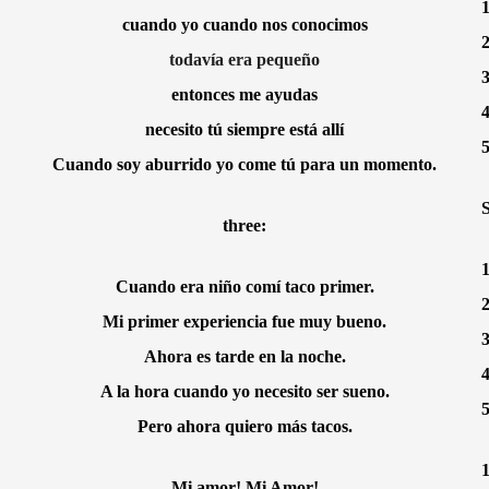
cuando yo cuando nos conocimos
2
todavía era pequeño
3
entonces me ayudas
4
necesito tú siempre está allí
5
Cuando soy aburrido yo come tú para un momento.
S
three:
1
Cuando era niño comí taco primer.
2
Mi primer experiencia fue muy bueno.
3
Ahora es tarde en la noche.
4
A la hora cuando yo necesito ser sueno.
5
Pero ahora quiero más tacos.
1
Mi amor! Mi Amor!