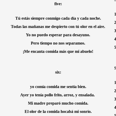
five:
1
Tú estás siempre conmigo cada día y cada noche.
2
Todas las mañanas me despierto con tú olor en el aire.
3
Yo no puedo esperar para desayuno.
4
Pero tiempo no nos separamos.
5
¡Me encanta comida más que mi abuelo!
S
six:
yo comía comida me sentía bien.
2
Ayer yo tenía pollo frito, arroz, y ensalada. 
3
Mi madre preparó mucho comida.
4
El olor de la comida hocabá mi sonrío.
5