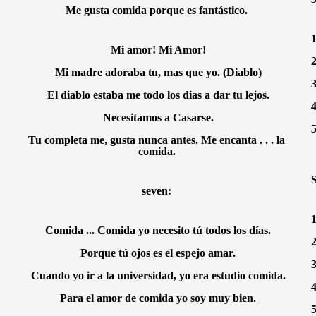
Me gusta comida porque es fantástico. 
1
Mi amor! Mi Amor!
2
Mi madre adoraba tu, mas que yo. (Diablo)
3
El diablo estaba me todo los dias a dar tu lejos.
4
Necesitamos a Casarse.
5
Tu completa me, gusta nunca antes. Me encanta . . . la 
comida. 
S
seven: 
1
Comida ... Comida yo necesito tú todos los días.
2
Porque tú ojos es el espejo amar.
3
Cuando yo ir a la universidad, yo era estudio comida.
4
Para el amor de comida yo soy muy bien.
5