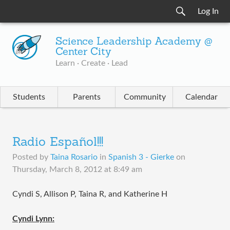
Log In
Science Leadership Academy @
Center City
Learn · Create · Lead
Students
Parents
Community
Calendar
Radio Español!!!
Posted by
Taina Rosario
in
Spanish 3 - Gierke
on
Thursday, March 8, 2012 at 8:49 am
Cyndi S, Allison P, Taina R, and Katherine H
Cyndi Lynn: