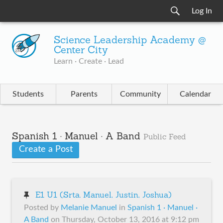
Log In
Science Leadership Academy @
Center City
Learn · Create · Lead
Students
Parents
Community
Calendar
Spanish 1 · Manuel · A Band
Public Feed
Create a Post
E1 U1 (Srta. Manuel, Justin, Joshua)
Posted by
Melanie Manuel
in
Spanish 1 · Manuel ·
A Band
on
Thursday, October 13, 2016 at 9:12 pm